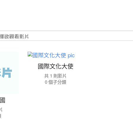
模
國
擬
際
國際文化大使
聯
文
共 1 則影片
合
化
0 個子分類
國
大
使
國
片
類