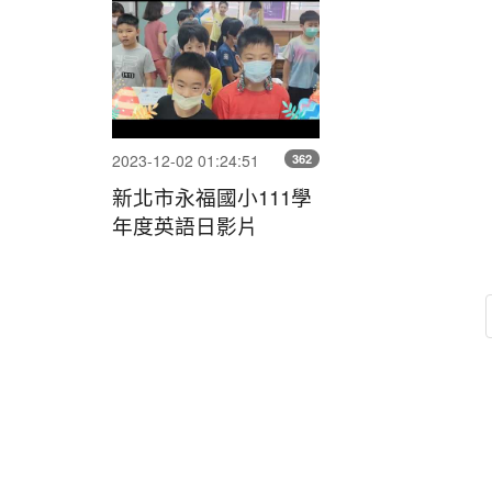
北
市
永
福
國
2023-12-02 01:24:51
362
小
新北市永福國小111學
111
年度英語日影片
學
年
度
英
語
日
影
片