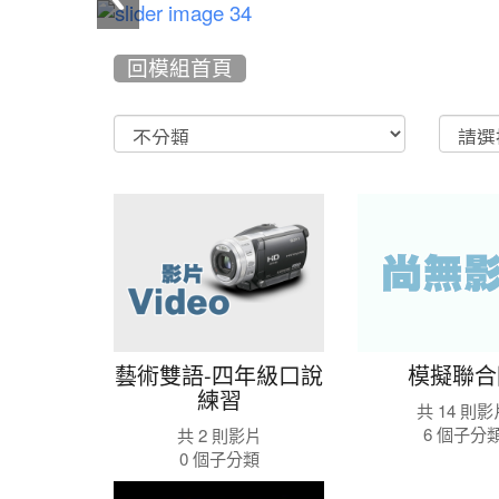
:::
回模組首頁
Video
List
藝
術
雙
語-
四
年
藝術雙語-四年級口說
模擬聯合
級
練習
口
共 14 則影
6 個子分
共 2 則影片
說
0 個子分類
練
新
習