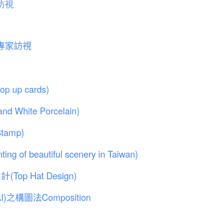
訪視
局專家訪視
p cards)
ite Porcelain)
amp)
autiful scenery in Taiwan)
 Hat Design)
構圖法Composition